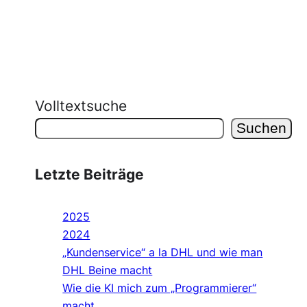
Volltextsuche
Suchen
Letzte Beiträge
2025
2024
„Kundenservice“ a la DHL und wie man
DHL Beine macht
Wie die KI mich zum „Programmierer“
macht