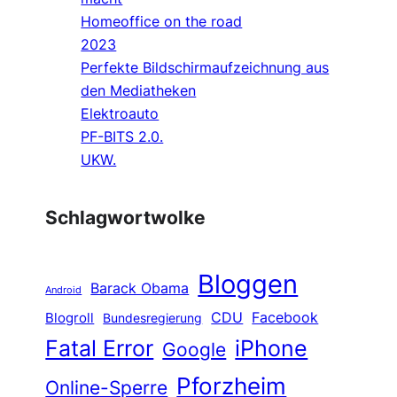
Homeoffice on the road
2023
Perfekte Bildschirmaufzeichnung aus
den Mediatheken
Elektroauto
PF-BITS 2.0.
UKW.
Schlagwortwolke
Bloggen
Barack Obama
Android
CDU
Facebook
Blogroll
Bundesregierung
Fatal Error
iPhone
Google
Pforzheim
Online-Sperre