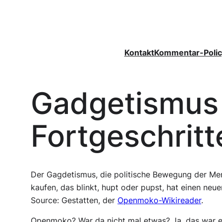
Zum
Inhalt
springen
Kontakt
Kommentar-Polic
Gadgetismus 
Fortgeschritt
Der Gagdetismus, die politische Bewegung der Men
kaufen, das blinkt, hupt oder pupst, hat einen neu
Source: Gestatten, der
Openmoko-Wikireader
.
Openmoko? War da nicht mal etwas? Ja, das war ei