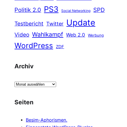
PS3
Politik 2.0
SPD
Social Networking
Update
Testbericht
Twitter
Wahlkampf
Video
Web 2.0
Werbung
WordPress
ZDF
Archiv
A
r
c
Seiten
h
i
Besim-Aphorismen.
v