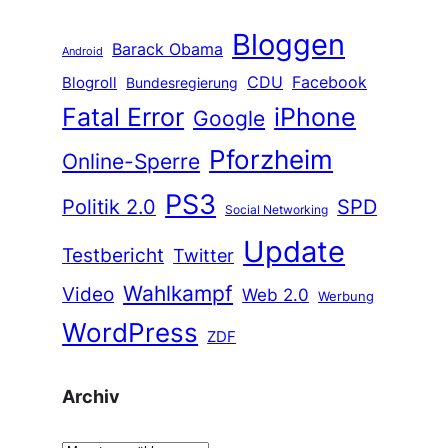
Bloggen
Barack Obama
Android
CDU
Facebook
Blogroll
Bundesregierung
Fatal Error
iPhone
Google
Pforzheim
Online-Sperre
PS3
Politik 2.0
SPD
Social Networking
Update
Testbericht
Twitter
Wahlkampf
Video
Web 2.0
Werbung
WordPress
ZDF
Archiv