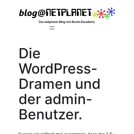
Zum
Inhalt
springen
Die
WordPress-
Dramen und
der admin-
Benutzer.
Fassen wir einfach mal zusammen, dass der 2.8-