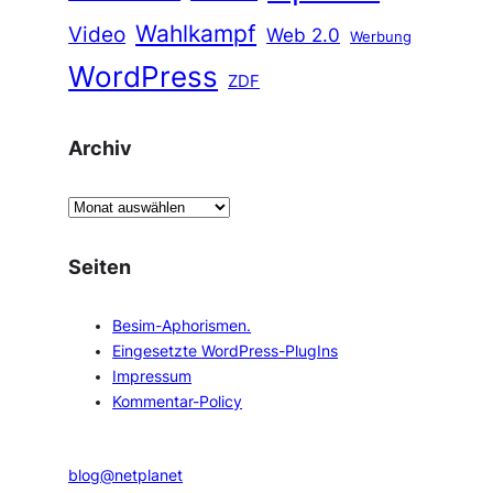
Wahlkampf
Video
Web 2.0
Werbung
WordPress
ZDF
Archiv
A
r
c
Seiten
h
i
Besim-Aphorismen.
v
Eingesetzte WordPress-PlugIns
Impressum
Kommentar-Policy
blog@netplanet