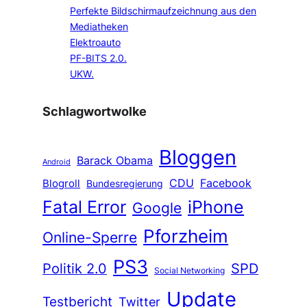
Perfekte Bildschirmaufzeichnung aus den
Mediatheken
Elektroauto
PF-BITS 2.0.
UKW.
Schlagwortwolke
Bloggen
Barack Obama
Android
CDU
Facebook
Blogroll
Bundesregierung
Fatal Error
iPhone
Google
Pforzheim
Online-Sperre
PS3
Politik 2.0
SPD
Social Networking
Update
Testbericht
Twitter