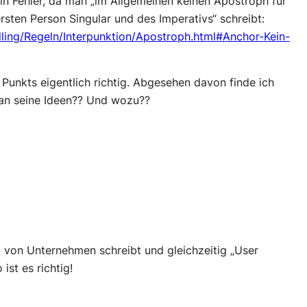
in Fehler, da man „im Allgemeinen keinen Apostroph für
sten Person Singular und des Imperativs“ schreibt:
ling/Regeln/Interpunktion/Apostroph.html#Anchor-Kein-
Punkts eigentlich richtig. Abgesehen davon finde ich
man seine Ideen?? Und wozu??
g von Unternehmen schreibt und gleichzeitig „User
ist es richtig!