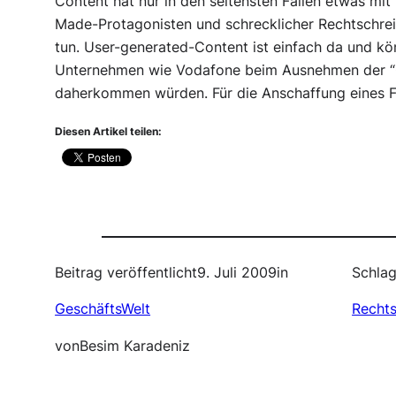
Content hat nur in den seltensten Fällen etwas mi
Made-Protagonisten und schrecklicher Rechtschreib
tun. User-generated-Content ist einfach da und kö
Unternehmen wie Vodafone beim Ausnehmen der “Ge
daherkommen würden. Für die Anschaffung eines Fi
Diesen Artikel teilen:
Beitrag veröffentlicht
9. Juli 2009
in
Schlag
GeschäftsWelt
Recht
von
Besim Karadeniz