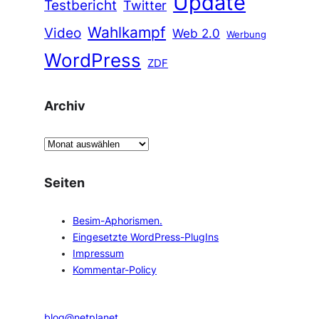
Update
Testbericht
Twitter
Wahlkampf
Video
Web 2.0
Werbung
WordPress
ZDF
Archiv
A
r
c
Seiten
h
i
Besim-Aphorismen.
v
Eingesetzte WordPress-PlugIns
Impressum
Kommentar-Policy
blog@netplanet