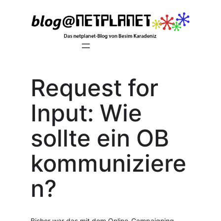
Zum
Inhalt
springen
Request for
Input: Wie
sollte ein OB
kommuniziere
n?
Bisher war das mit dem Online-Campaigning