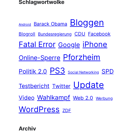
Schlagwortwolke
Bloggen
Barack Obama
Android
CDU
Facebook
Blogroll
Bundesregierung
Fatal Error
iPhone
Google
Pforzheim
Online-Sperre
PS3
Politik 2.0
SPD
Social Networking
Update
Testbericht
Twitter
Wahlkampf
Video
Web 2.0
Werbung
WordPress
ZDF
Archiv