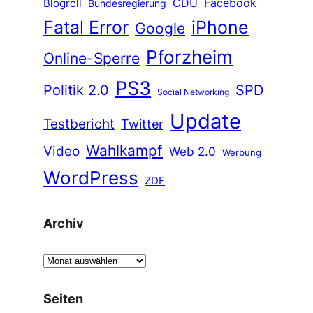
CDU
Facebook
Blogroll
Bundesregierung
Fatal Error
iPhone
Google
Pforzheim
Online-Sperre
PS3
Politik 2.0
SPD
Social Networking
Update
Testbericht
Twitter
Wahlkampf
Video
Web 2.0
Werbung
WordPress
ZDF
Archiv
A
r
c
Seiten
h