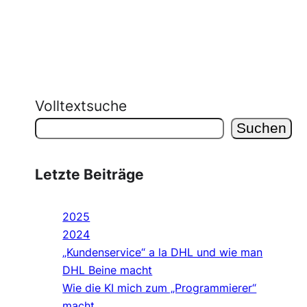
Volltextsuche
Suchen
Letzte Beiträge
2025
2024
„Kundenservice“ a la DHL und wie man
DHL Beine macht
Wie die KI mich zum „Programmierer“
macht