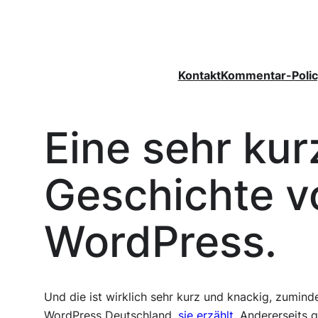
Zum
Inhalt
springen
Kontakt
Kommentar-Polic
Eine sehr kur
Geschichte v
WordPress.
Und die ist wirklich sehr kurz und knackig, zumin
WordPress Deutschland,
sie erzählt
. Andererseits 