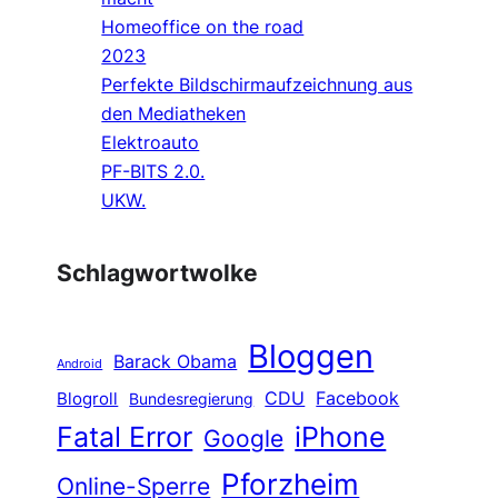
Homeoffice on the road
2023
Perfekte Bildschirmaufzeichnung aus
den Mediatheken
Elektroauto
PF-BITS 2.0.
UKW.
Schlagwortwolke
Bloggen
Barack Obama
Android
CDU
Facebook
Blogroll
Bundesregierung
Fatal Error
iPhone
Google
Pforzheim
Online-Sperre