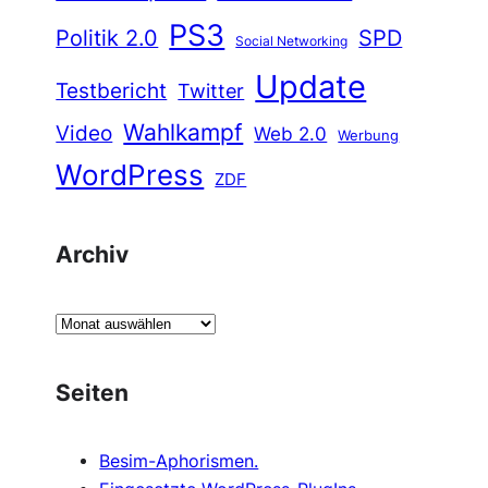
PS3
Politik 2.0
SPD
Social Networking
Update
Testbericht
Twitter
Wahlkampf
Video
Web 2.0
Werbung
WordPress
ZDF
Archiv
A
r
c
Seiten
h
i
Besim-Aphorismen.
v