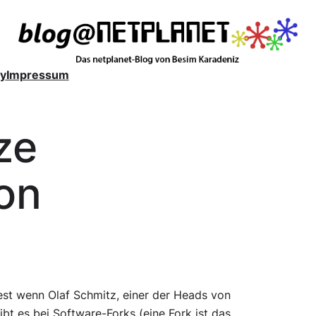
y
Impressum
ze
on
dest wenn Olaf Schmitz, einer der Heads von
gibt es bei Software-Forks (eine Fork ist das