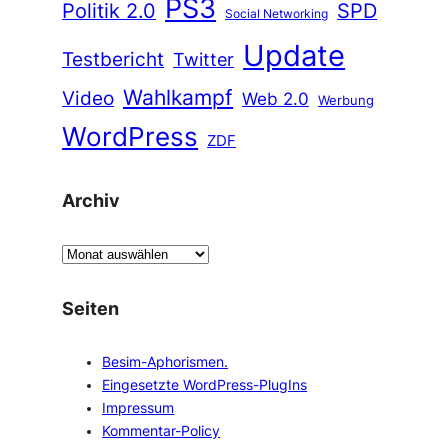
PS3
Politik 2.0
SPD
Social Networking
Update
Testbericht
Twitter
Wahlkampf
Video
Web 2.0
Werbung
WordPress
ZDF
Archiv
A
r
c
Seiten
h
i
Besim-Aphorismen.
v
Eingesetzte WordPress-PlugIns
Impressum
Kommentar-Policy