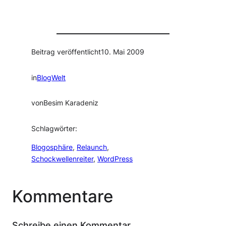
Beitrag veröffentlicht
10. Mai 2009
in
BlogWelt
von
Besim Karadeniz
Schlagwörter:
Blogosphäre
, 
Relaunch
, 
Schockwellenreiter
, 
WordPress
Kommentare
Schreibe einen Kommentar