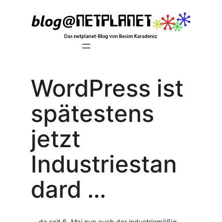
Zum
Inhalt
springen
WordPress ist
spätestens
jetzt
Industriestan
dard …
… da seit 6. Mai nun auch der industriemäßig