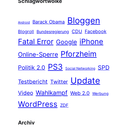
Schlagwortwolke
Bloggen
Barack Obama
Android
CDU
Facebook
Blogroll
Bundesregierung
Fatal Error
iPhone
Google
Pforzheim
Online-Sperre
PS3
Politik 2.0
SPD
Social Networking
Update
Testbericht
Twitter
Wahlkampf
Video
Web 2.0
Werbung
WordPress
ZDF
Archiv