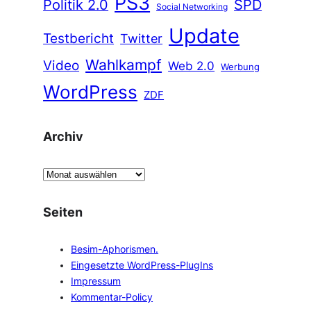
PS3
Politik 2.0
SPD
Social Networking
Update
Testbericht
Twitter
Wahlkampf
Video
Web 2.0
Werbung
WordPress
ZDF
Archiv
A
r
c
Seiten
h
i
Besim-Aphorismen.
v
Eingesetzte WordPress-PlugIns
Impressum
Kommentar-Policy