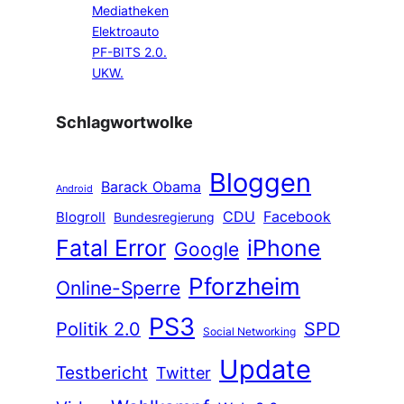
Mediatheken
Elektroauto
PF-BITS 2.0.
UKW.
Schlagwortwolke
Bloggen
Barack Obama
Android
CDU
Facebook
Blogroll
Bundesregierung
Fatal Error
iPhone
Google
Pforzheim
Online-Sperre
PS3
Politik 2.0
SPD
Social Networking
Update
Testbericht
Twitter