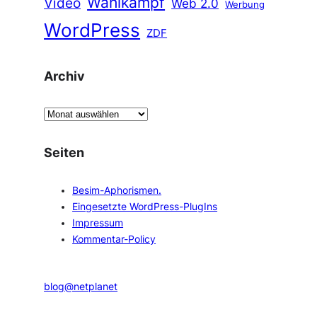
Wahlkampf
Video
Web 2.0
Werbung
WordPress
ZDF
Archiv
A
r
c
Seiten
h
i
Besim-Aphorismen.
v
Eingesetzte WordPress-PlugIns
Impressum
Kommentar-Policy
blog@netplanet