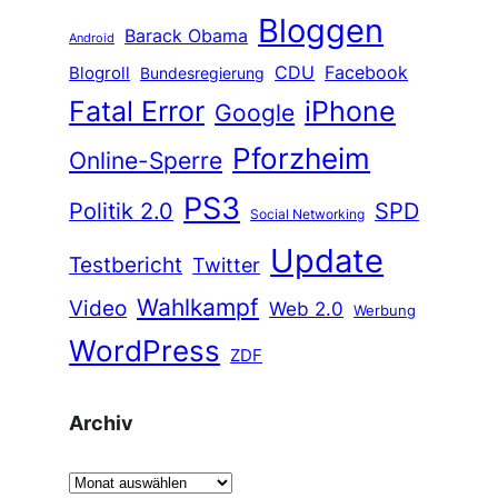
Bloggen
Barack Obama
Android
CDU
Facebook
Blogroll
Bundesregierung
Fatal Error
iPhone
Google
Pforzheim
Online-Sperre
PS3
Politik 2.0
SPD
Social Networking
Update
Testbericht
Twitter
Wahlkampf
Video
Web 2.0
Werbung
WordPress
ZDF
Archiv
A