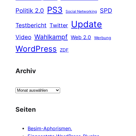
PS3
Politik 2.0
SPD
Social Networking
Update
Testbericht
Twitter
Wahlkampf
Video
Web 2.0
Werbung
WordPress
ZDF
Archiv
A
r
c
Seiten
h
i
Besim-Aphorismen.
v