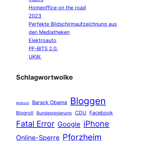
Homeoffice on the road
2023
Perfekte Bildschirmaufzeichnung aus
den Mediatheken
Elektroauto
PF-BITS 2.0.
UKW.
Schlagwortwolke
Bloggen
Barack Obama
Android
CDU
Facebook
Blogroll
Bundesregierung
Fatal Error
iPhone
Google
Pforzheim
Online-Sperre