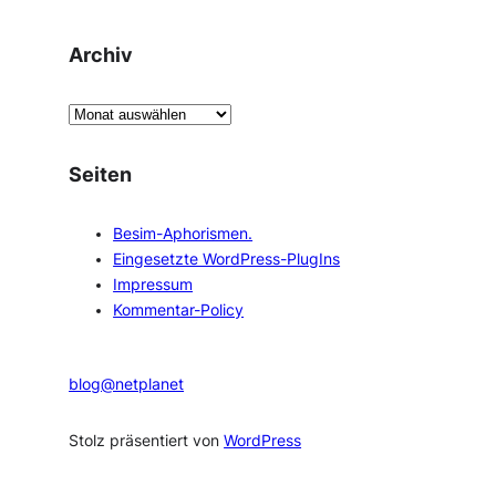
Archiv
A
r
c
Seiten
h
i
Besim-Aphorismen.
v
Eingesetzte WordPress-PlugIns
Impressum
Kommentar-Policy
blog@netplanet
Stolz präsentiert von
WordPress