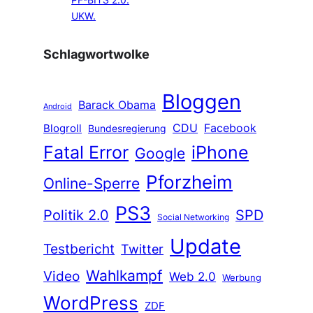
PF-BITS 2.0.
UKW.
Schlagwortwolke
Bloggen
Barack Obama
Android
CDU
Facebook
Blogroll
Bundesregierung
Fatal Error
iPhone
Google
Pforzheim
Online-Sperre
PS3
Politik 2.0
SPD
Social Networking
Update
Testbericht
Twitter
Wahlkampf
Video
Web 2.0
Werbung
WordPress
ZDF