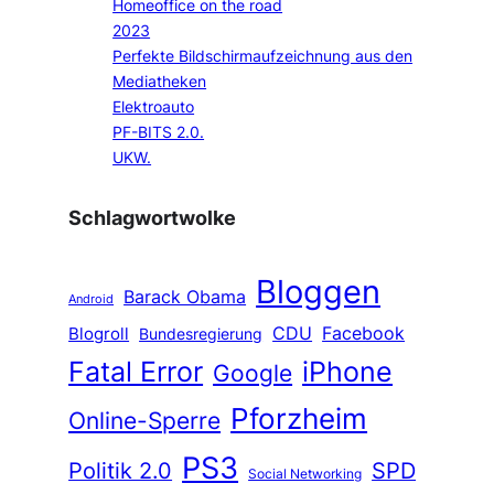
Homeoffice on the road
2023
Perfekte Bildschirmaufzeichnung aus den
Mediatheken
Elektroauto
PF-BITS 2.0.
UKW.
Schlagwortwolke
Bloggen
Barack Obama
Android
CDU
Facebook
Blogroll
Bundesregierung
Fatal Error
iPhone
Google
Pforzheim
Online-Sperre
PS3
Politik 2.0
SPD
Social Networking