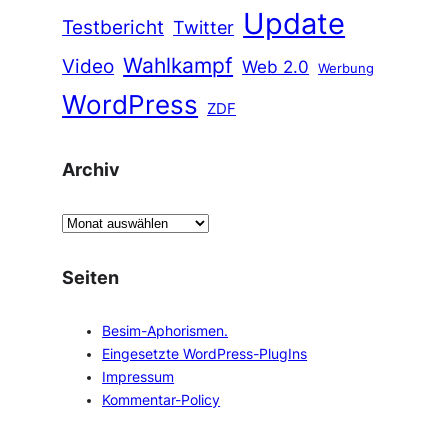
Update
Testbericht
Twitter
Wahlkampf
Video
Web 2.0
Werbung
WordPress
ZDF
Archiv
A
r
c
Seiten
h
i
Besim-Aphorismen.
v
Eingesetzte WordPress-PlugIns
Impressum
Kommentar-Policy