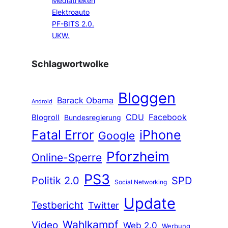
Mediatheken
Elektroauto
PF-BITS 2.0.
UKW.
Schlagwortwolke
Bloggen
Barack Obama
Android
CDU
Facebook
Blogroll
Bundesregierung
Fatal Error
iPhone
Google
Pforzheim
Online-Sperre
PS3
Politik 2.0
SPD
Social Networking
Update
Testbericht
Twitter
Wahlkampf
Video
Web 2.0
Werbung