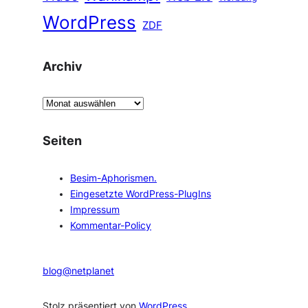
WordPress
ZDF
Archiv
A
r
c
Seiten
h
i
Besim-Aphorismen.
v
Eingesetzte WordPress-PlugIns
Impressum
Kommentar-Policy
blog@netplanet
Stolz präsentiert von
WordPress