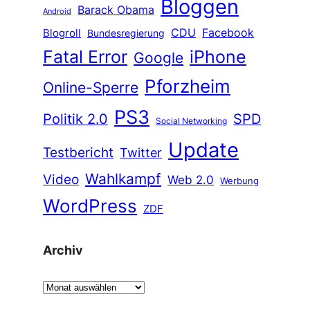
Bloggen
Barack Obama
Android
CDU
Facebook
Blogroll
Bundesregierung
Fatal Error
iPhone
Google
Pforzheim
Online-Sperre
PS3
Politik 2.0
SPD
Social Networking
Update
Testbericht
Twitter
Wahlkampf
Video
Web 2.0
Werbung
WordPress
ZDF
Archiv
A
r