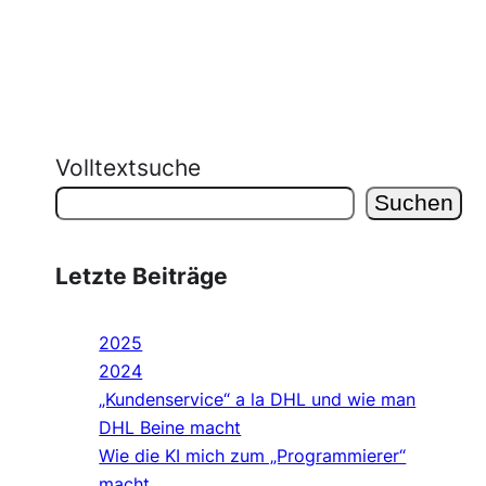
Volltextsuche
Suchen
Letzte Beiträge
2025
2024
„Kundenservice“ a la DHL und wie man
DHL Beine macht
Wie die KI mich zum „Programmierer“
macht