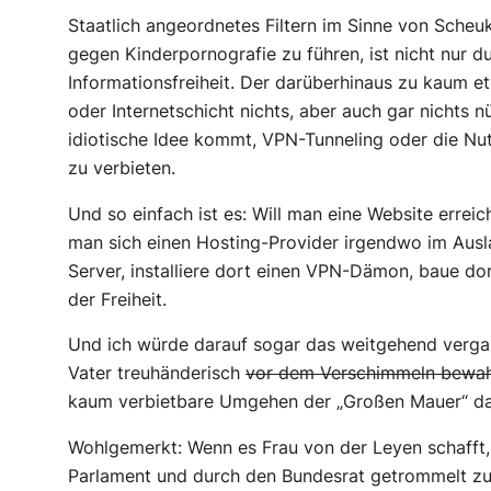
Staatlich angeordnetes Filtern im Sinne von Sche
gegen Kinderpornografie zu führen, ist nicht nur d
Informationsfreiheit. Der darüberhinaus zu kaum etw
oder Internetschicht nichts, aber auch gar nichts 
idiotische Idee kommt, VPN-Tunneling oder die Nu
zu verbieten.
Und so einfach ist es: Will man eine Website erreic
man sich einen Hosting-Provider irgendwo im Ausla
Server, installiere dort einen VPN-Dämon, baue dor
der Freiheit.
Und ich würde darauf sogar das weitgehend vergam
Vater treuhänderisch
vor dem Verschimmeln bewa
kaum verbietbare Umgehen der „Großen Mauer“ da
Wohlgemerkt: Wenn es Frau von der Leyen schafft, 
Parlament und durch den Bundesrat getrommelt z