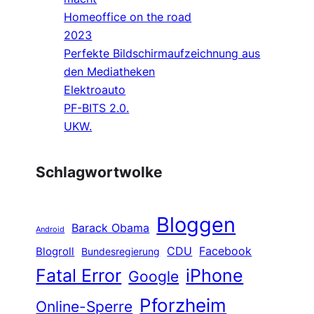
Homeoffice on the road
2023
Perfekte Bildschirmaufzeichnung aus
den Mediatheken
Elektroauto
PF-BITS 2.0.
UKW.
Schlagwortwolke
Bloggen
Barack Obama
Android
CDU
Facebook
Blogroll
Bundesregierung
Fatal Error
iPhone
Google
Pforzheim
Online-Sperre