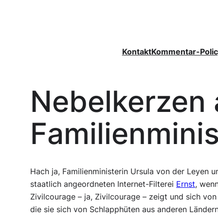
Zum
Inhalt
springen
Kontakt
Kommentar-Polic
Nebelkerzen
Familienminis
Hach ja, Familienministerin Ursula von der Leyen u
staatlich angeordneten Internet-Filterei
Ernst
, wenn
Zivilcourage – ja, Zivilcourage – zeigt und sich vo
die sie sich von Schlapphüten aus anderen Länder