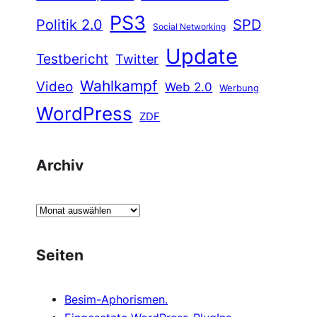
PS3
Politik 2.0
SPD
Social Networking
Update
Testbericht
Twitter
Wahlkampf
Video
Web 2.0
Werbung
WordPress
ZDF
Archiv
A
r
c
Seiten
h
i
Besim-Aphorismen.
v