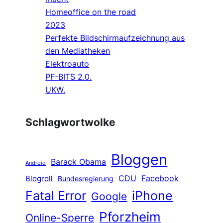
Homeoffice on the road
2023
Perfekte Bildschirmaufzeichnung aus
den Mediatheken
Elektroauto
PF-BITS 2.0.
UKW.
Schlagwortwolke
Bloggen
Barack Obama
Android
CDU
Facebook
Blogroll
Bundesregierung
Fatal Error
iPhone
Google
Pforzheim
Online-Sperre