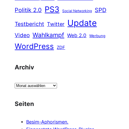
PS3
Politik 2.0
SPD
Social Networking
Update
Testbericht
Twitter
Wahlkampf
Video
Web 2.0
Werbung
WordPress
ZDF
Archiv
A
r
c
Seiten
h
i
Besim-Aphorismen.
v