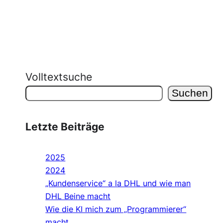
Volltextsuche
Suchen
Letzte Beiträge
2025
2024
„Kundenservice“ a la DHL und wie man
DHL Beine macht
Wie die KI mich zum „Programmierer“
macht