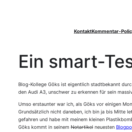
Zum
Inhalt
springen
Kontakt
Kommentar-Polic
Ein smart-Tes
Blog-Kollege Göks ist eigentlich stadtbekannt durc
den Audi A3, unschwer zu erkennen für sein mass
Umso erstaunter war ich, als Göks vor einigen Mo
Grundsätzlich nicht daneben, ich bin ja bis Mitte l
gefahren und habe mit meinem kleinen Plastikbom
Göks kommt in seinem
Notartikel
neuesten
Blogpo