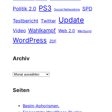
PS3
Politik 2.0
SPD
Social Networking
Update
Testbericht
Twitter
Wahlkampf
Video
Web 2.0
Werbung
WordPress
ZDF
Archiv
A
r
c
Seiten
h
i
Besim-Aphorismen.
v