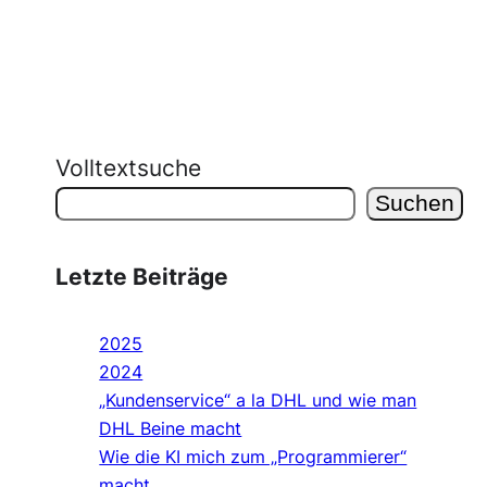
Volltextsuche
Suchen
Letzte Beiträge
2025
2024
„Kundenservice“ a la DHL und wie man
DHL Beine macht
Wie die KI mich zum „Programmierer“
macht