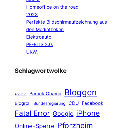
Homeoffice on the road
2023
Perfekte Bildschirmaufzeichnung aus
den Mediatheken
Elektroauto
PF-BITS 2.0.
UKW.
Schlagwortwolke
Bloggen
Barack Obama
Android
CDU
Facebook
Blogroll
Bundesregierung
Fatal Error
iPhone
Google
Pforzheim
Online-Sperre