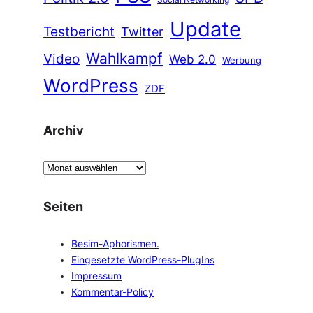
Update
Testbericht
Twitter
Wahlkampf
Video
Web 2.0
Werbung
WordPress
ZDF
Archiv
A
r
c
Seiten
h
i
Besim-Aphorismen.
v
Eingesetzte WordPress-PlugIns
Impressum
Kommentar-Policy