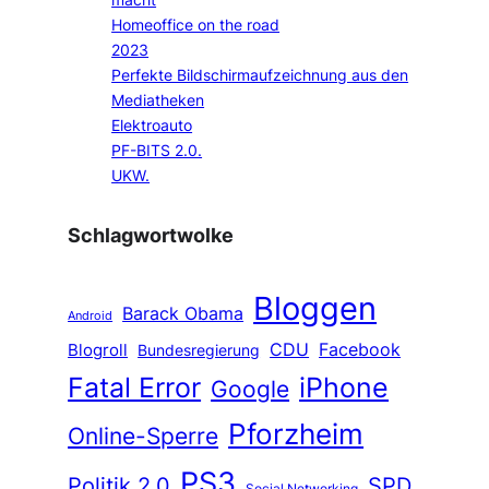
Homeoffice on the road
2023
Perfekte Bildschirmaufzeichnung aus den
Mediatheken
Elektroauto
PF-BITS 2.0.
UKW.
Schlagwortwolke
Bloggen
Barack Obama
Android
CDU
Facebook
Blogroll
Bundesregierung
Fatal Error
iPhone
Google
Pforzheim
Online-Sperre
PS3
Politik 2.0
SPD
Social Networking