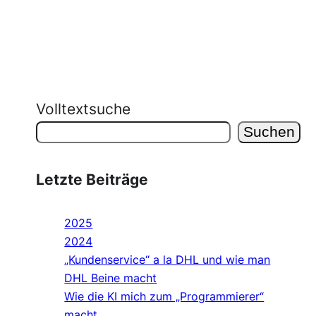
Volltextsuche
Suchen
Letzte Beiträge
2025
2024
„Kundenservice“ a la DHL und wie man
DHL Beine macht
Wie die KI mich zum „Programmierer“
macht