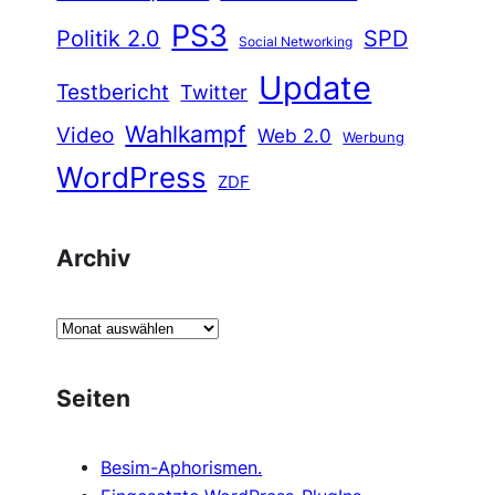
PS3
Politik 2.0
SPD
Social Networking
Update
Testbericht
Twitter
Wahlkampf
Video
Web 2.0
Werbung
WordPress
ZDF
Archiv
A
r
c
Seiten
h
i
Besim-Aphorismen.
v