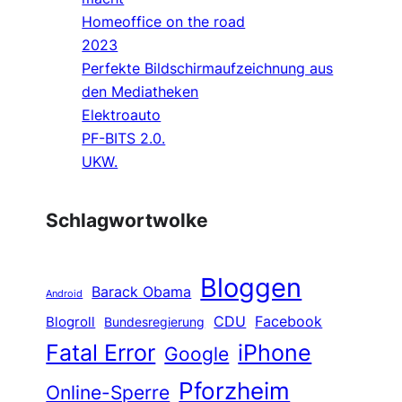
Homeoffice on the road
2023
Perfekte Bildschirmaufzeichnung aus
den Mediatheken
Elektroauto
PF-BITS 2.0.
UKW.
Schlagwortwolke
Bloggen
Barack Obama
Android
CDU
Facebook
Blogroll
Bundesregierung
Fatal Error
iPhone
Google
Pforzheim
Online-Sperre