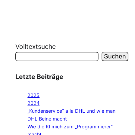
Volltextsuche
Suchen
Letzte Beiträge
2025
2024
„Kundenservice“ a la DHL und wie man
DHL Beine macht
Wie die KI mich zum „Programmierer“
macht