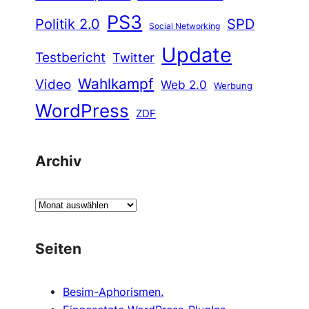
PS3
Politik 2.0
SPD
Social Networking
Update
Testbericht
Twitter
Wahlkampf
Video
Web 2.0
Werbung
WordPress
ZDF
Archiv
A
r
c
Seiten
h
i
Besim-Aphorismen.
v