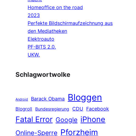
Homeoffice on the road
2023
Perfekte Bildschirmaufzeichnung aus
den Mediatheken
Elektroauto
PF-BITS 2.0.
UKW.
Schlagwortwolke
Bloggen
Barack Obama
Android
CDU
Facebook
Blogroll
Bundesregierung
Fatal Error
iPhone
Google
Pforzheim
Online-Sperre