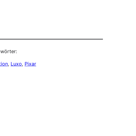
wörter:
tion
, 
Luxo
, 
Pixar