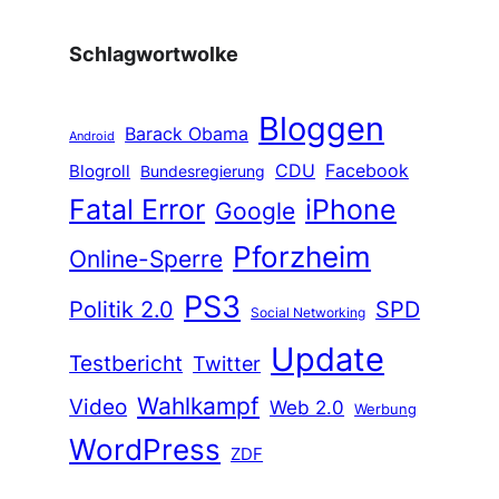
Schlagwortwolke
Bloggen
Barack Obama
Android
CDU
Facebook
Blogroll
Bundesregierung
Fatal Error
iPhone
Google
Pforzheim
Online-Sperre
PS3
Politik 2.0
SPD
Social Networking
Update
Testbericht
Twitter
Wahlkampf
Video
Web 2.0
Werbung
WordPress
ZDF