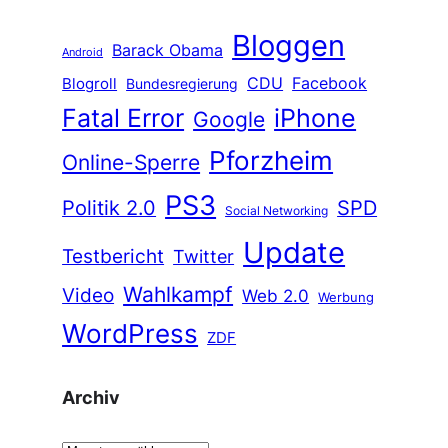
Bloggen
Barack Obama
Android
CDU
Facebook
Blogroll
Bundesregierung
Fatal Error
iPhone
Google
Pforzheim
Online-Sperre
PS3
Politik 2.0
SPD
Social Networking
Update
Testbericht
Twitter
Wahlkampf
Video
Web 2.0
Werbung
WordPress
ZDF
Archiv