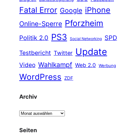
Fatal Error
iPhone
Google
Pforzheim
Online-Sperre
PS3
Politik 2.0
SPD
Social Networking
Update
Testbericht
Twitter
Wahlkampf
Video
Web 2.0
Werbung
WordPress
ZDF
Archiv
A
r
c
Seiten
h