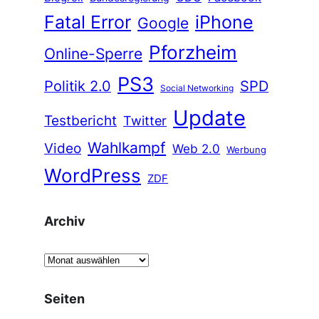
Fatal Error
iPhone
Google
Pforzheim
Online-Sperre
PS3
Politik 2.0
SPD
Social Networking
Update
Testbericht
Twitter
Wahlkampf
Video
Web 2.0
Werbung
WordPress
ZDF
Archiv
A
r
c
Seiten
h