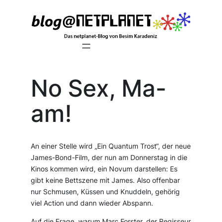
Zum
Inhalt
springen
No Sex, Ma-
am!
An einer Stelle wird „Ein Quantum Trost“, der neue
James-Bond-Film, der nun am Donnerstag in die
Kinos kommen wird, ein Novum darstellen: Es
gibt keine Bettszene mit James. Also offenbar
nur Schmusen, Küssen und Knuddeln, gehörig
viel Action und dann wieder Abspann.
Auf die Frage, warum Marc Forster, der Regisseur