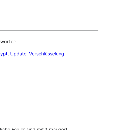
wörter:
rypt
, 
Update
, 
Verschlüsselung
liche Felder sind mit
*
markiert