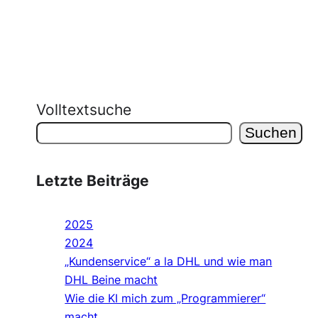
Volltextsuche
Suchen
Letzte Beiträge
2025
2024
„Kundenservice“ a la DHL und wie man
DHL Beine macht
Wie die KI mich zum „Programmierer“
macht