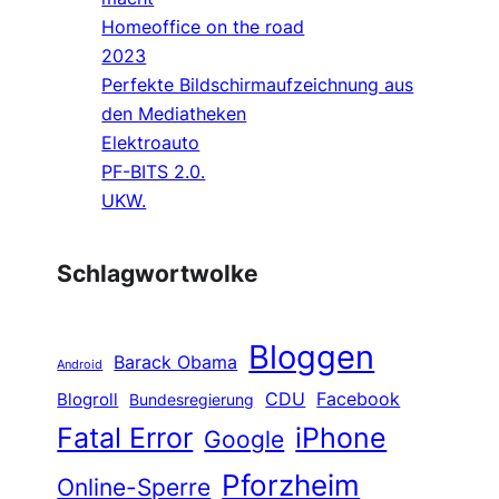
Homeoffice on the road
2023
Perfekte Bildschirmaufzeichnung aus
den Mediatheken
Elektroauto
PF-BITS 2.0.
UKW.
Schlagwortwolke
Bloggen
Barack Obama
Android
CDU
Facebook
Blogroll
Bundesregierung
Fatal Error
iPhone
Google
Pforzheim
Online-Sperre