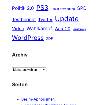
PS3
Politik 2.0
SPD
Social Networking
Update
Testbericht
Twitter
Wahlkampf
Video
Web 2.0
Werbung
WordPress
ZDF
Archiv
A
r
c
Seiten
h
i
Besim-Aphorismen.
v