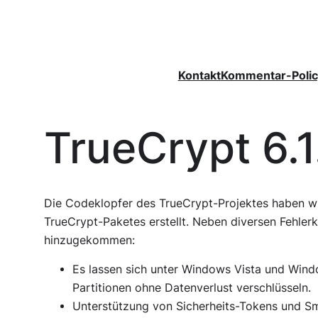
Zum
Inhalt
springen
Kontakt
Kommentar-Polic
TrueCrypt 6.1
Die Codeklopfer des TrueCrypt-Projektes haben wi
TrueCrypt-Paketes erstellt. Neben diversen Fehler
hinzugekommen:
Es lassen sich unter Windows Vista und Win
Partitionen ohne Datenverlust verschlüsseln.
Unterstützung von Sicherheits-Tokens und S