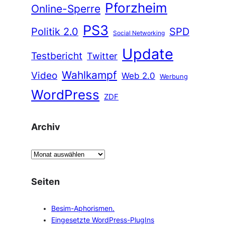
Pforzheim
Online-Sperre
PS3
Politik 2.0
SPD
Social Networking
Update
Testbericht
Twitter
Wahlkampf
Video
Web 2.0
Werbung
WordPress
ZDF
Archiv
A
r
c
Seiten
h
i
Besim-Aphorismen.
v
Eingesetzte WordPress-PlugIns