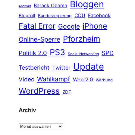
Bloggen
Barack Obama
Android
CDU
Facebook
Blogroll
Bundesregierung
Fatal Error
iPhone
Google
Pforzheim
Online-Sperre
PS3
Politik 2.0
SPD
Social Networking
Update
Testbericht
Twitter
Wahlkampf
Video
Web 2.0
Werbung
WordPress
ZDF
Archiv
A
r