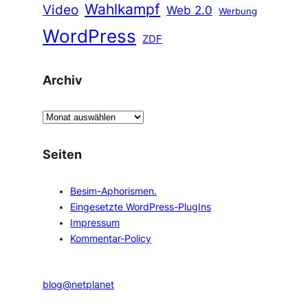
Wahlkampf
Video
Web 2.0
Werbung
WordPress
ZDF
Archiv
A
r
c
Seiten
h
i
Besim-Aphorismen.
v
Eingesetzte WordPress-PlugIns
Impressum
Kommentar-Policy
blog@netplanet