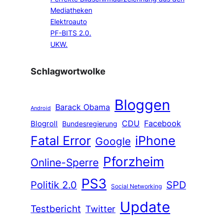
Mediatheken
Elektroauto
PF-BITS 2.0.
UKW.
Schlagwortwolke
Bloggen
Barack Obama
Android
CDU
Facebook
Blogroll
Bundesregierung
Fatal Error
iPhone
Google
Pforzheim
Online-Sperre
PS3
Politik 2.0
SPD
Social Networking
Update
Testbericht
Twitter