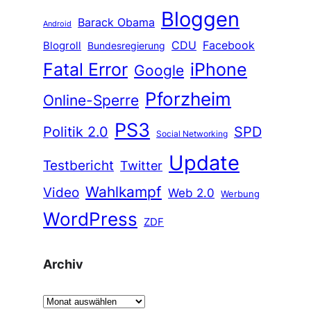
Bloggen
Barack Obama
Android
CDU
Facebook
Blogroll
Bundesregierung
Fatal Error
iPhone
Google
Pforzheim
Online-Sperre
PS3
Politik 2.0
SPD
Social Networking
Update
Testbericht
Twitter
Wahlkampf
Video
Web 2.0
Werbung
WordPress
ZDF
Archiv
A