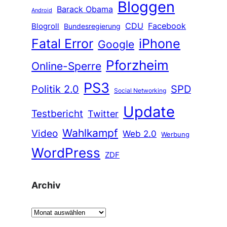
Bloggen
Barack Obama
Android
CDU
Facebook
Blogroll
Bundesregierung
Fatal Error
iPhone
Google
Pforzheim
Online-Sperre
PS3
Politik 2.0
SPD
Social Networking
Update
Testbericht
Twitter
Wahlkampf
Video
Web 2.0
Werbung
WordPress
ZDF
Archiv
A
r