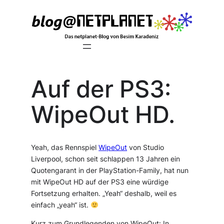
Zum
Inhalt
springen
Auf der PS3:
WipeOut HD.
Yeah, das Rennspiel
WipeOut
von
Studio
Liverpool
, schon seit schlappen 13 Jahren ein
Quotengarant in der PlayStation-Family, hat nun
mit WipeOut HD auf der PS3 eine würdige
Fortsetzung erhalten. „Yeah“ deshalb, weil es
einfach „yeah“ ist.
Kurz zum Grundlegenden von WipeOut: In