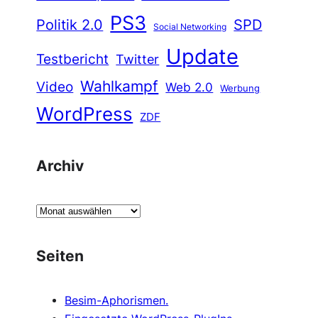
PS3
Politik 2.0
SPD
Social Networking
Update
Testbericht
Twitter
Wahlkampf
Video
Web 2.0
Werbung
WordPress
ZDF
Archiv
A
r
c
Seiten
h
i
Besim-Aphorismen.
v