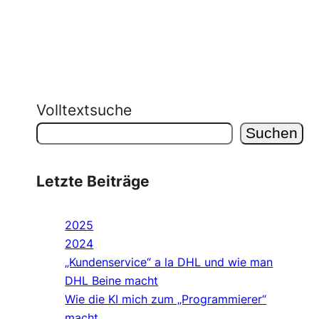
Volltextsuche
Suchen
Letzte Beiträge
2025
2024
„Kundenservice“ a la DHL und wie man
DHL Beine macht
Wie die KI mich zum „Programmierer“
macht