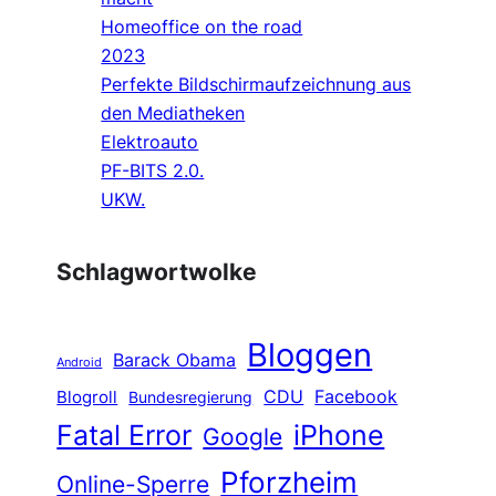
Homeoffice on the road
2023
Perfekte Bildschirmaufzeichnung aus
den Mediatheken
Elektroauto
PF-BITS 2.0.
UKW.
Schlagwortwolke
Bloggen
Barack Obama
Android
CDU
Facebook
Blogroll
Bundesregierung
Fatal Error
iPhone
Google
Pforzheim
Online-Sperre