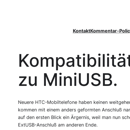
Zum
Inhalt
springen
Kontakt
Kommentar-Polic
Kompatibilit
zu MiniUSB.
Neuere HTC-Mobiltelefone haben keinen weitgehe
kommen mit einem anders geformten Anschluß n
auf den ersten Blick ein Ärgernis, weil man nun s
ExtUSB-Anschluß am anderen Ende.