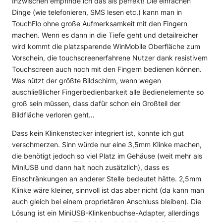
Inzwischen empfinde ich das als perfekt! Die einfachen
Dinge (wie telefonieren, SMS lesen etc.) kann man in
TouchFlo ohne große Aufmerksamkeit mit den Fingern
machen. Wenn es dann in die Tiefe geht und detailreicher
wird kommt die platzsparende WinMobile Oberfläche zum
Vorschein, die touchscreenerfahrene Nutzer dank resistivem
Touchscreen auch noch mit den Fingern bedienen können.
Was nützt der größte Bildschirm, wenn wegen
auschließlicher Fingerbedienbarkeit alle Bedienelemente so
groß sein müssen, dass dafür schon ein Großteil der
Bildfläche verloren geht…
Dass kein Klinkenstecker integriert ist, konnte ich gut
verschmerzen. Sinn würde nur eine 3,5mm Klinke machen,
die benötigt jedoch so viel Platz im Gehäuse (weit mehr als
MiniUSB und dann halt noch zusätzlich), dass es
Einschränkungen an anderer Stelle bedeutet hätte. 2,5mm
Klinke wäre kleiner, sinnvoll ist das aber nicht (da kann man
auch gleich bei einem proprietären Anschluss bleiben). Die
Lösung ist ein MiniUSB-Klinkenbuchse-Adapter, allerdings