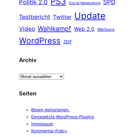
PS3
Politik 2.0
SPD
Social Networking
Update
Testbericht
Twitter
Wahlkampf
Video
Web 2.0
Werbung
WordPress
ZDF
Archiv
A
r
c
Seiten
h
i
Besim-Aphorismen.
v
Eingesetzte WordPress-PlugIns
Impressum
Kommentar-Policy