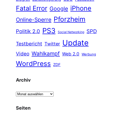
Fatal Error
iPhone
Google
Pforzheim
Online-Sperre
PS3
Politik 2.0
SPD
Social Networking
Update
Testbericht
Twitter
Wahlkampf
Video
Web 2.0
Werbung
WordPress
ZDF
Archiv
A
r
c
Seiten
h