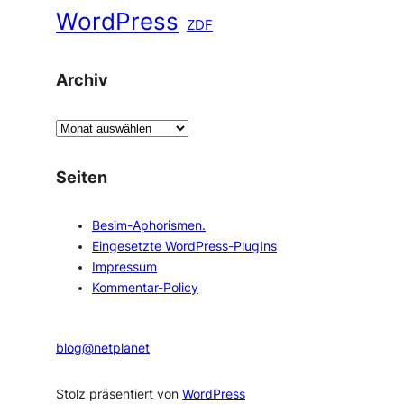
WordPress
ZDF
Archiv
A
r
c
Seiten
h
i
Besim-Aphorismen.
v
Eingesetzte WordPress-PlugIns
Impressum
Kommentar-Policy
blog@netplanet
Stolz präsentiert von
WordPress