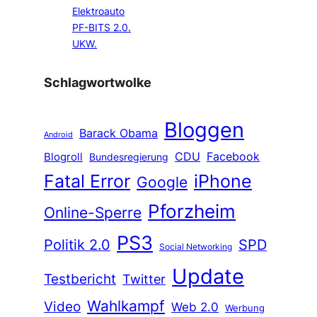
Elektroauto
PF-BITS 2.0.
UKW.
Schlagwortwolke
Bloggen
Barack Obama
Android
CDU
Facebook
Blogroll
Bundesregierung
Fatal Error
iPhone
Google
Pforzheim
Online-Sperre
PS3
Politik 2.0
SPD
Social Networking
Update
Testbericht
Twitter
Wahlkampf
Video
Web 2.0
Werbung