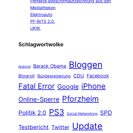
Perfekte Bildschirmaufzeichnung aus den
Mediatheken
Elektroauto
PF-BITS 2.0.
UKW.
Schlagwortwolke
Bloggen
Barack Obama
Android
CDU
Facebook
Blogroll
Bundesregierung
Fatal Error
iPhone
Google
Pforzheim
Online-Sperre
PS3
Politik 2.0
SPD
Social Networking
Update
Testbericht
Twitter