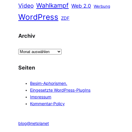
Wahlkampf
Video
Web 2.0
Werbung
WordPress
ZDF
Archiv
A
r
c
Seiten
h
i
Besim-Aphorismen.
v
Eingesetzte WordPress-PlugIns
Impressum
Kommentar-Policy
blog@netplanet