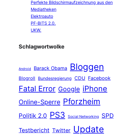
Perfekte Bildschirmaufzeichnung aus den
Mediatheken
Elektroauto
PF-BITS 2.0.
UKW.
Schlagwortwolke
Bloggen
Barack Obama
Android
CDU
Facebook
Blogroll
Bundesregierung
Fatal Error
iPhone
Google
Pforzheim
Online-Sperre
PS3
Politik 2.0
SPD
Social Networking
Update
Testbericht
Twitter