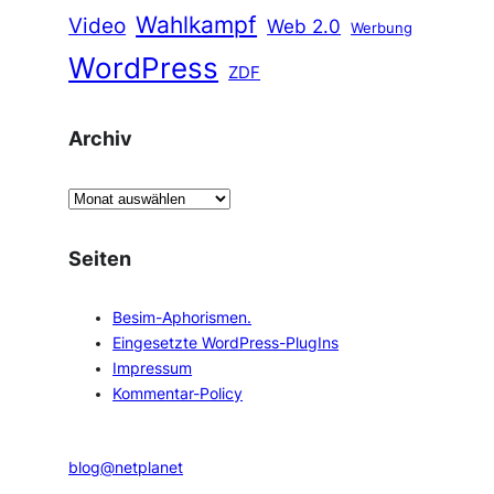
Wahlkampf
Video
Web 2.0
Werbung
WordPress
ZDF
Archiv
A
r
c
Seiten
h
i
Besim-Aphorismen.
v
Eingesetzte WordPress-PlugIns
Impressum
Kommentar-Policy
blog@netplanet