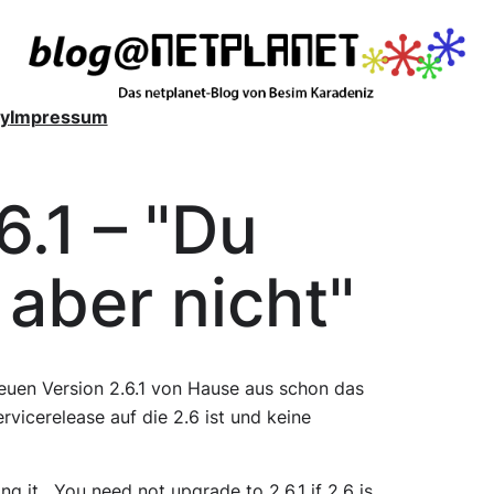
y
Impressum
.1 – "Du
 aber nicht"
euen Version 2.6.1 von Hause aus schon das
ervicerelease auf die 2.6 ist und keine
ng it. You need not upgrade to 2.6.1 if 2.6 is