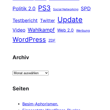
PS3
Politik 2.0
SPD
Social Networking
Update
Testbericht
Twitter
Wahlkampf
Video
Web 2.0
Werbung
WordPress
ZDF
Archiv
A
r
c
Seiten
h
i
Besim-Aphorismen.
v