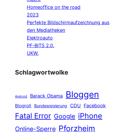
Homeoffice on the road
2023
Perfekte Bildschirmaufzeichnung aus
den Mediatheken
Elektroauto
PF-BITS 2.0.
UKW.
Schlagwortwolke
Bloggen
Barack Obama
Android
CDU
Facebook
Blogroll
Bundesregierung
Fatal Error
iPhone
Google
Pforzheim
Online-Sperre