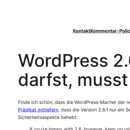
Zum
Inhalt
springen
Kontakt
Kommentar-Polic
WordPress 2.6
darfst, musst
Finde ich schön, dass die WordPress-Macher der n
Prädikat mitliefern
, dass die Version 2.6.1 nur ein S
Sicherheitsaspekte behebt:
If you’re happy with 2.6, however, keep on usi