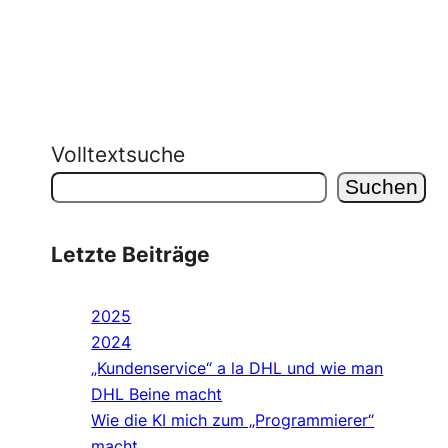
Volltextsuche
Suchen
Letzte Beiträge
2025
2024
„Kundenservice“ a la DHL und wie man
DHL Beine macht
Wie die KI mich zum „Programmierer“
macht