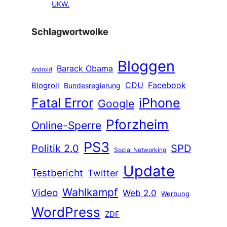
UKW.
Schlagwortwolke
Bloggen
Barack Obama
Android
CDU
Facebook
Blogroll
Bundesregierung
Fatal Error
iPhone
Google
Pforzheim
Online-Sperre
PS3
Politik 2.0
SPD
Social Networking
Update
Testbericht
Twitter
Wahlkampf
Video
Web 2.0
Werbung
WordPress
ZDF