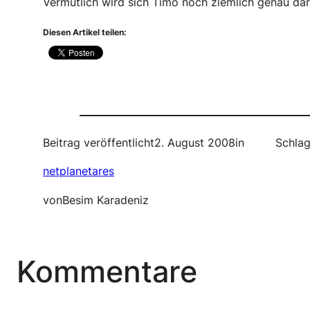
Vermutlich wird sich Timo noch ziemlich genau dar
Diesen Artikel teilen:
Beitrag veröffentlicht
2. August 2008
in
Schlag
netplanetares
von
Besim Karadeniz
Kommentare