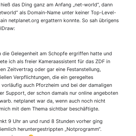
s hieß das Ding ganz am Anfang „net-world“, dann
networld“ als Domain-Name unter keiner Top-Level-
ain netplanet.org ergattern konnte. So sah übrigens
elDraw:
ch die Gelegenheit am Schopfe ergriffen hatte und
ete ich als freier Kameraassistent für das ZDF in
nen Zeitvertrag oder gar eine Festanstellung,
ellen Verpflichtungen, die ein geregeltes
vorläufig auch Pforzheim und bei der damaligen
mer Support, der schon damals nur online angeboten
warb. netplanet war da, wenn auch noch nicht
h mich mit dem Thema sichtbar beschäftigte.
nkt 9 Uhr an und rund 8 Stunden vorher ging
 ziemlich heruntergestrippten „Notprogramm“.