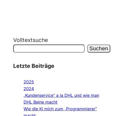
Volltextsuche
Suchen
Letzte Beiträge
2025
2024
„Kundenservice“ a la DHL und wie man
DHL Beine macht
Wie die KI mich zum „Programmierer“
macht