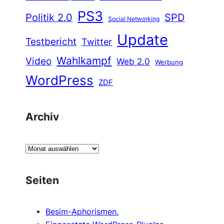
PS3
Politik 2.0
SPD
Social Networking
Update
Testbericht
Twitter
Wahlkampf
Video
Web 2.0
Werbung
WordPress
ZDF
Archiv
A
r
c
Seiten
h
i
Besim-Aphorismen.
v