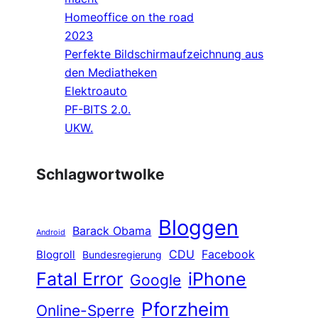
Homeoffice on the road
2023
Perfekte Bildschirmaufzeichnung aus
den Mediatheken
Elektroauto
PF-BITS 2.0.
UKW.
Schlagwortwolke
Bloggen
Barack Obama
Android
CDU
Facebook
Blogroll
Bundesregierung
Fatal Error
iPhone
Google
Pforzheim
Online-Sperre