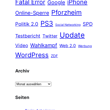
Fatal Error
iPhone
Google
Pforzheim
Online-Sperre
PS3
Politik 2.0
SPD
Social Networking
Update
Testbericht
Twitter
Wahlkampf
Video
Web 2.0
Werbung
WordPress
ZDF
Archiv
A
r
c
Seiten
h
i