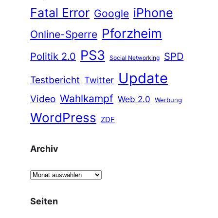
Fatal Error
iPhone
Google
Pforzheim
Online-Sperre
PS3
Politik 2.0
SPD
Social Networking
Update
Testbericht
Twitter
Wahlkampf
Video
Web 2.0
Werbung
WordPress
ZDF
Archiv
A
r
c
Seiten
h