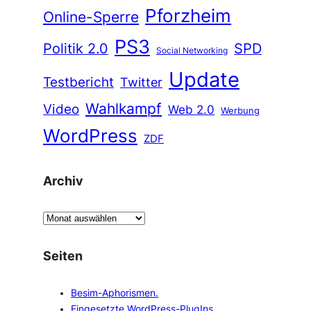
Pforzheim
Online-Sperre
PS3
Politik 2.0
SPD
Social Networking
Update
Testbericht
Twitter
Wahlkampf
Video
Web 2.0
Werbung
WordPress
ZDF
Archiv
A
r
c
Seiten
h
i
Besim-Aphorismen.
v
Eingesetzte WordPress-PlugIns