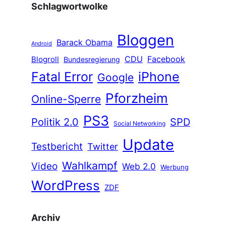
Schlagwortwolke
Bloggen
Barack Obama
Android
CDU
Facebook
Blogroll
Bundesregierung
Fatal Error
iPhone
Google
Pforzheim
Online-Sperre
PS3
Politik 2.0
SPD
Social Networking
Update
Testbericht
Twitter
Wahlkampf
Video
Web 2.0
Werbung
WordPress
ZDF
Archiv