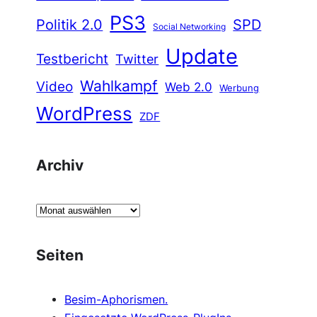
PS3
Politik 2.0
SPD
Social Networking
Update
Testbericht
Twitter
Wahlkampf
Video
Web 2.0
Werbung
WordPress
ZDF
Archiv
A
r
c
Seiten
h
i
Besim-Aphorismen.
v