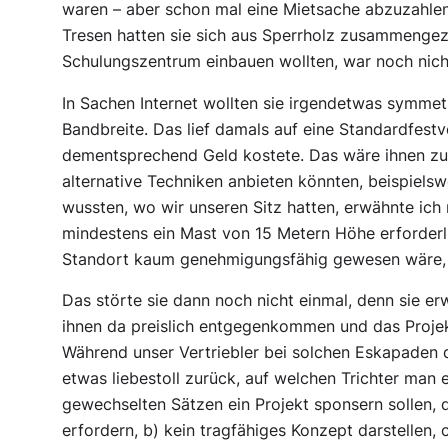
waren – aber schon mal eine Mietsache abzuzahlen
Tresen hatten sie sich aus Sperrholz zusammengez
Schulungszentrum einbauen wollten, war noch nich
In Sachen Internet wollten sie irgendetwas symme
Bandbreite. Das lief damals auf eine Standardfest
dementsprechend Geld kostete. Das wäre ihnen zu te
alternative Techniken anbieten könnten, beispielswe
wussten, wo wir unseren Sitz hatten, erwähnte ic
mindestens ein Mast von 15 Metern Höhe erforder
Standort kaum genehmigungsfähig gewesen wäre, w
Das störte sie dann noch nicht einmal, denn sie erw
ihnen da preislich entgegenkommen und das Projek
Während unser Vertriebler bei solchen Eskapaden 
etwas liebestoll zurück, auf welchen Trichter man
gewechselten Sätzen ein Projekt sponsern sollen, d
erfordern, b) kein tragfähiges Konzept darstellen, 