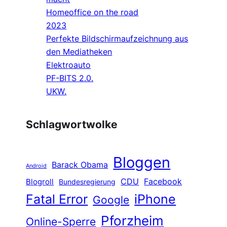
Homeoffice on the road
2023
Perfekte Bildschirmaufzeichnung aus
den Mediatheken
Elektroauto
PF-BITS 2.0.
UKW.
Schlagwortwolke
Bloggen
Barack Obama
Android
CDU
Facebook
Blogroll
Bundesregierung
Fatal Error
iPhone
Google
Pforzheim
Online-Sperre