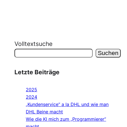
Volltextsuche
Suchen
Letzte Beiträge
2025
2024
„Kundenservice“ a la DHL und wie man
DHL Beine macht
Wie die KI mich zum „Programmierer“
macht