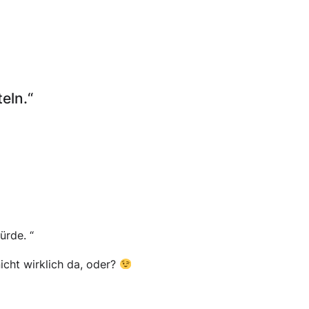
eln.“
ürde. “
icht wirklich da, oder?