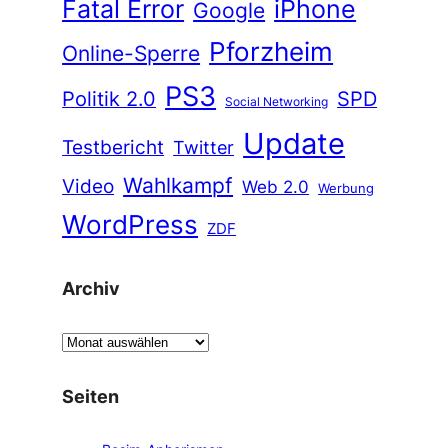
Fatal Error
iPhone
Google
Pforzheim
Online-Sperre
PS3
Politik 2.0
SPD
Social Networking
Update
Testbericht
Twitter
Wahlkampf
Video
Web 2.0
Werbung
WordPress
ZDF
Archiv
A
r
c
Seiten
h
i