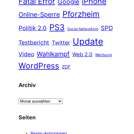
Fatal Error
iPhone
Google
Pforzheim
Online-Sperre
PS3
Politik 2.0
SPD
Social Networking
Update
Testbericht
Twitter
Wahlkampf
Video
Web 2.0
Werbung
WordPress
ZDF
Archiv
A
r
c
Seiten
h
i
Besim-Aphorismen.